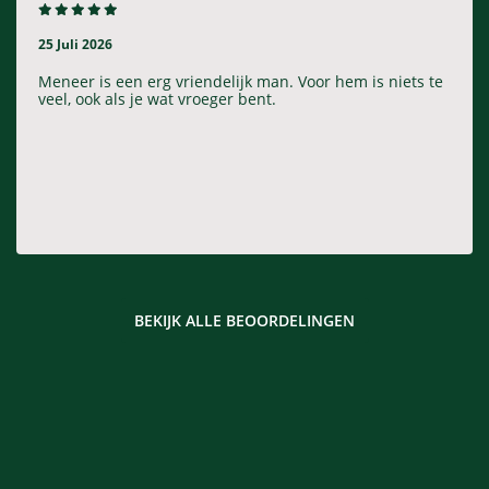
25 Juli 2026
Meneer is een erg vriendelijk man. Voor hem is niets te
veel, ook als je wat vroeger bent.
BEKIJK ALLE BEOORDELINGEN