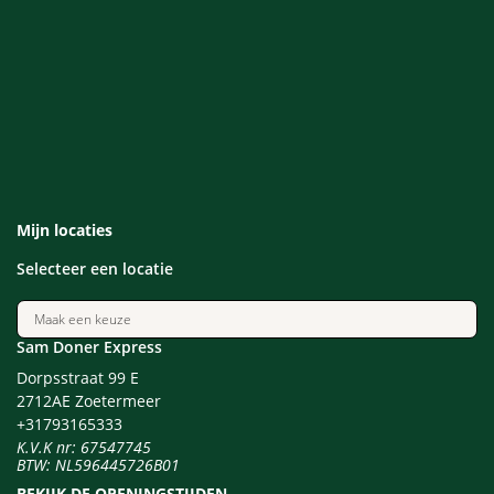
Mijn locaties
Selecteer een locatie
Maak een keuze
Sam Doner Express
Dorpsstraat
99
E
2712AE
Zoetermeer
+31
793165333
K.V.K nr: 67547745
BTW: NL596445726B01
BEKIJK DE OPENINGSTIJDEN